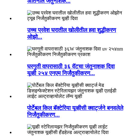
अतिनील जंतुनाशक...
उच्च प्रवेश घरातील खोलीतील हवा शुद्धीकरण
ओझो...
घरगुती वापरासाठी ३६ वॅटचा जंतुनाशक दिवा
यूव्ही २५४ एनएम निर्जंतुकीकरण...
पोर्टेबल किल बॅक्टेरिया यूव्हीसी क्वार्ट्जने बनवलेले
निर्जंतुकीकरण...