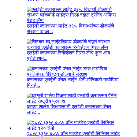
एलईडी क्लासरूम लाईट ३६w विद्यार्थ्यांच्या डोळ्यांचे
संरक्षण काळा...
एलईडी क्लासरूम रिनोव्हेशन ग्रिल लॅम्प फुल आय
प्रोटेक्शन...
क्लासरूम एलईडी पॅनल लाईट अँटी-मॉस्किटो मायोपिया
प्रिव्हे...
घरच्या शालेय शिक्षणासाठी एलईडी क्लासरूम पॅनल
लाईट...
२८W ३६W ४०W वॉल माउंटेड एलईडी लिनियर लाईट