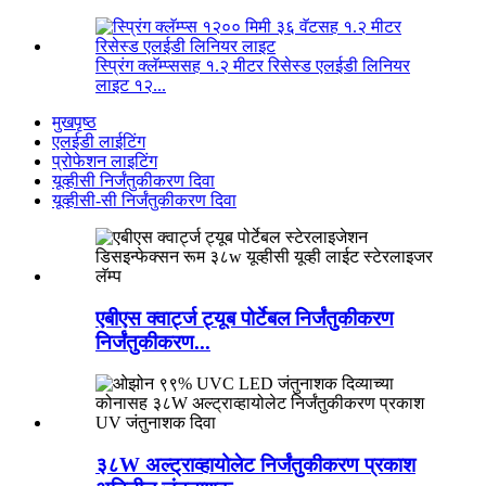
स्प्रिंग क्लॅम्प्ससह १.२ मीटर रिसेस्ड एलईडी लिनियर
लाइट १२...
मुखपृष्ठ
एलईडी लाईटिंग
प्रोफेशन लाइटिंग
यूव्हीसी निर्जंतुकीकरण दिवा
यूव्हीसी-सी निर्जंतुकीकरण दिवा
एबीएस क्वार्ट्ज ट्यूब पोर्टेबल निर्जंतुकीकरण
निर्जंतुकीकरण...
३८W अल्ट्राव्हायोलेट निर्जंतुकीकरण प्रकाश