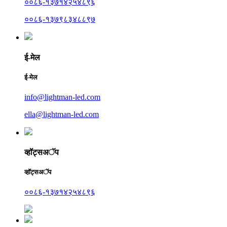
००८६-१३७१४२५४८९६
००८६-१३७९८३४८८९७
ई-मेल
ई-मेल
info@lightman-led.com
ella@lightman-led.com
व्हॉट्सअॅप
व्हॉट्सअॅप
००८६-१३७१४२५४८९६