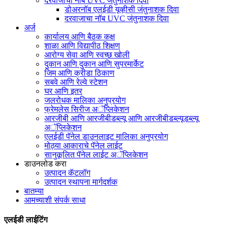
दरवाजाचा नॉब UVC जंतुनाशक दिवा
डोअरनॉब एलईडी यूव्हीसी जंतुनाशक दिवा
दरवाजाचा नॉब UVC जंतुनाशक दिवा
अर्ज
कार्यालय आणि बैठक कक्ष
शाळा आणि विद्यापीठ शिक्षण
आरोग्य सेवा आणि स्वच्छ खोली
दुकान आणि दुकान आणि सुपरमार्केट
जिम आणि क्रीडा ठिकाण
सबवे आणि रेल्वे स्टेशन
घर आणि इतर
जलरोधक मालिका अनुप्रयोग
फ्रेमलेस सिरीज अॅप्लिकेशन
आरजीबी आणि आरजीबीडब्ल्यू आणि आरजीबीडब्ल्यूडब्ल्यू
अॅप्लिकेशन
एलईडी पॅनेल डाउनलाइट मालिका अनुप्रयोग
मोठ्या आकाराचे पॅनेल लाईट
सानुकूलित पॅनेल लाईट अॅप्लिकेशन
डाउनलोड करा
उत्पादन कॅटलॉग
उत्पादन स्थापना मार्गदर्शक
बातम्या
आमच्याशी संपर्क साधा
एलईडी लाईटिंग