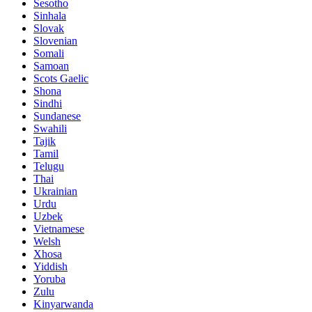
Sesotho
Sinhala
Slovak
Slovenian
Somali
Samoan
Scots Gaelic
Shona
Sindhi
Sundanese
Swahili
Tajik
Tamil
Telugu
Thai
Ukrainian
Urdu
Uzbek
Vietnamese
Welsh
Xhosa
Yiddish
Yoruba
Zulu
Kinyarwanda