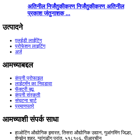
अतिनील निर्जंतुकीकरण निर्जंतुकीकरण अतिनील
प्रकाश जंतुनाशक ...
उत्पादने
एलईडी लाईटिंग
प्रोफेशन लाइटिंग
अर्ज
आमच्याबद्दल
कंपनी प्रोफाइल
लाईटमॅन का निवडावा
फॅक्टरी व्ह्यू
कंपनी संस्कृती
संघटना चार्ट
प्रमाणपत्रे
आमच्याशी संपर्क साधा
हाओटिंग औद्योगिक इमारत, तिसरा औद्योगिक उद्यान, गुआंगमिंग जिल्हा,
शेन्झेन शहर, ग्वांगडोंग प्रांत, ५१८१०६, पीआरचीन