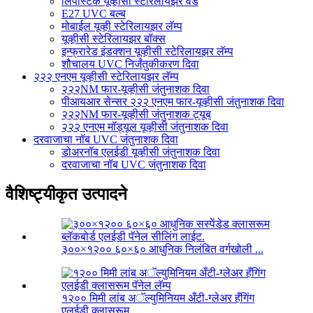
लिपस्टिक यूव्हीसी स्टेरिलायझर वँड
E27 UVC बल्ब
मोबाईल यूव्ही स्टेरिलायझर लॅम्प
यूव्हीसी स्टेरिलायझर बॉक्स
इन्फ्रारेड इंडक्शन यूव्हीसी स्टेरिलायझर लॅम्प
शौचालय UVC निर्जंतुकीकरण दिवा
२२२ एनएम यूव्हीसी स्टेरिलायझर लॅम्प
२२२NM फार-यूव्हीसी जंतुनाशक दिवा
पीआयआर सेन्सर २२२ एनएम फार-यूव्हीसी जंतुनाशक दिवा
२२२NM फार-यूव्हीसी जंतुनाशक ट्यूब
२२२ एनएम मॉड्यूल यूव्हीसी जंतुनाशक दिवा
दरवाजाचा नॉब UVC जंतुनाशक दिवा
डोअरनॉब एलईडी यूव्हीसी जंतुनाशक दिवा
दरवाजाचा नॉब UVC जंतुनाशक दिवा
वैशिष्ट्यीकृत उत्पादने
३००×१२०० ६०×६० आधुनिक निलंबित वर्गखोली ...
१२०० मिमी लांब अॅल्युमिनियम अँटी-ग्लेअर हँगिंग
एलईडी क्लासरूम...