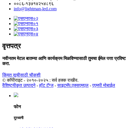
००८६-१३७१४२५४८९६
info@lightman-led.com
वृत्तपत्र
नवीनतम मेटल बातम्या आणि कार्यक्रम मिळविण्यासाठी तुमचा ईमेल पत्ता प्रविष्ट
करा.
किंमत सूचीसाठी चौकशी
© कॉपीराइट - २०१०-२०२५ : सर्व हक्क राखीव.
वैशिष्ट्यीकृत उत्पादने
-
हॉट टॅग्ज
-
साइटमॅप.एक्सएमएल
-
एएमपी मोबाईल
फोन
दूरध्वनी