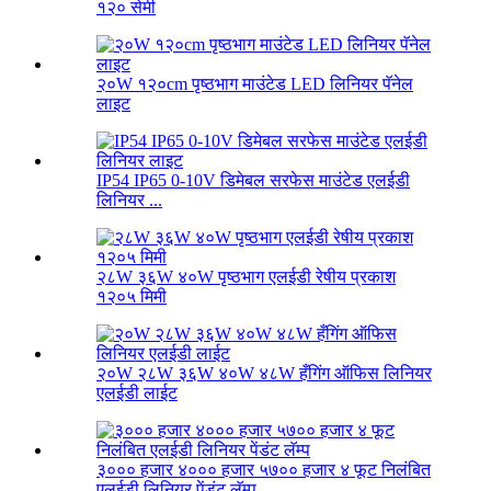
१२० सेमी
२०W १२०cm पृष्ठभाग माउंटेड LED लिनियर पॅनेल
लाइट
IP54 IP65 0-10V डिमेबल सरफेस माउंटेड एलईडी
लिनियर ...
२८W ३६W ४०W पृष्ठभाग एलईडी रेषीय प्रकाश
१२०५ मिमी
२०W २८W ३६W ४०W ४८W हँगिंग ऑफिस लिनियर
एलईडी लाईट
३००० हजार ४००० हजार ५७०० हजार ४ फूट निलंबित
एलईडी लिनियर पेंडंट लॅम्प