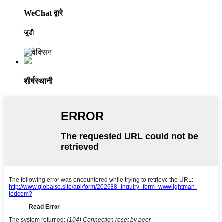
WeChat द्वारे
जुडी
शीर्षस्थानी